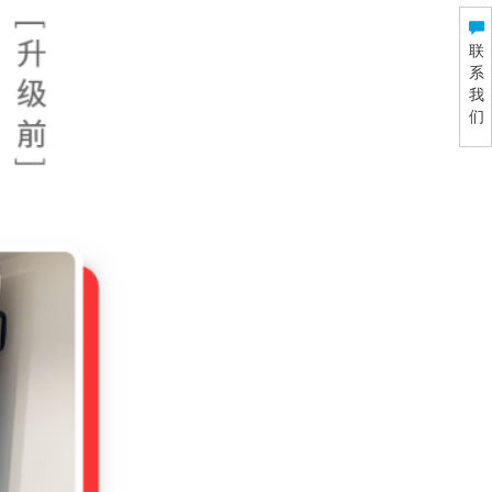
联
系
我
们