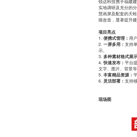
锐达科技携手福建建
实地调研及充分的分
慧画屏及配套的天蛙
级改造，显著提升建
项目亮点
1.
便携式管理
：
用
2.
一屏多用
：
支持
示。
3.
多种素材格式展
4.
快速发布
：
平台
文字、图片、背景等
5.
丰富精品资源
：
6.
灵活部署
：
支持
现场图