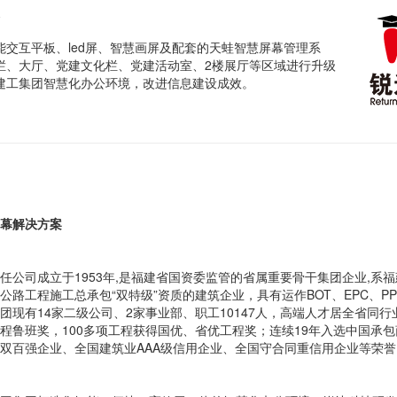
能交互平板、led屏、智慧画屏及配套的天蛙智慧屏幕管理系
栏、大厅、党建文化栏、党建活动室、2楼展厅等区域进行升级
建工集团智慧化办公环境，改进信息建设成效。
幕解决方案
任公司成立于1953年,是福建省国资委监管的省属重要骨干集团企业,系
公路工程施工总承包“双特级”资质的建筑企业，具有运作BOT、EPC、P
团现有14家二级公司、2家事业部、职工10147人，高端人才居全省同行
程鲁班奖，100多项工程获得国优、省优工程奖；连续19年入选中国承包
双百强企业、全国建筑业AAA级信用企业、全国守合同重信用企业等荣誉