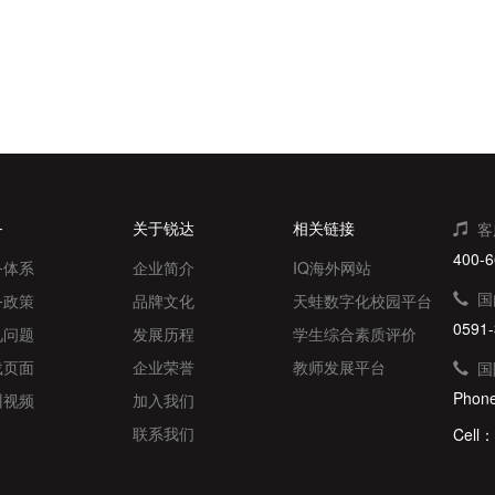
务
关于锐达
相关链接
客
400-6
务体系
企业简介
IQ海外网站
国
务政策
品牌文化
天蛙数字化校园平台
0591-
见问题
发展历程
学生综合素质评价
载页面
企业荣誉
教师发展平台
国
Phon
训视频
加入我们
联系我们
Cell