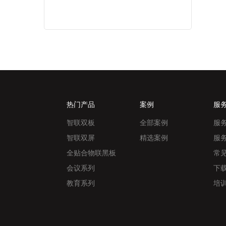
热门产品
案例
服
智联双板
全部案例
服
智联双屏
精选案例
服
全贴合物联黑板
常
会议系列
下
教育系列
培