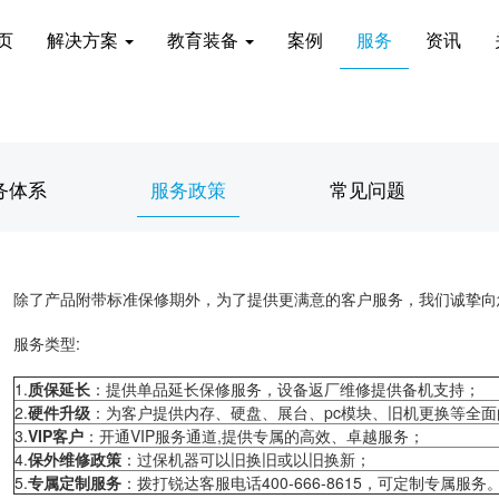
页
解决方案
教育装备
案例
服务
资讯
务体系
服务政策
常见问题
除了产品附带标准保修期外，为了提供更满意的客户服务，我们诚挚向
服务类型:
1.
质保
延长
：提供单品延长保修服务，设备返厂维修提供备机支持；
2.
硬件升级
：为客户提供内存、硬盘、展台、pc模块、旧机更换等全
3.
VIP
客户
：开通VIP服务通道,提供专属的高效、卓越服务；
4.
保外维修政策
：过保机器可以旧换旧或以旧换新；
5.
专属
定制服务
：拨打锐达客服电话400-666-8615，可定制专属服务